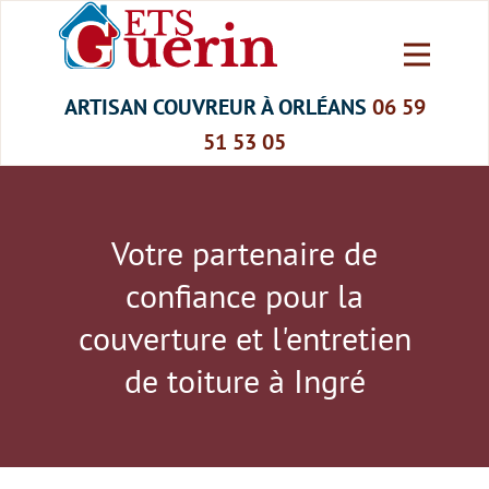
ARTISAN COUVREUR À ORLÉANS
06 59
Ets GUERIN - Artisan
51 53 05
Ravalement de façade Orléans
Couvreur à Orléans
Votre partenaire de
Démoussage et nettoyage toiture
confiance pour la
Pose et réparation de gouttières
couverture et l'entretien
Nettoyage terrasse et allée
de toiture à Ingré
Ramonage cheminée 45
Débistrage cheminée 45
Tubage de cheminée 45