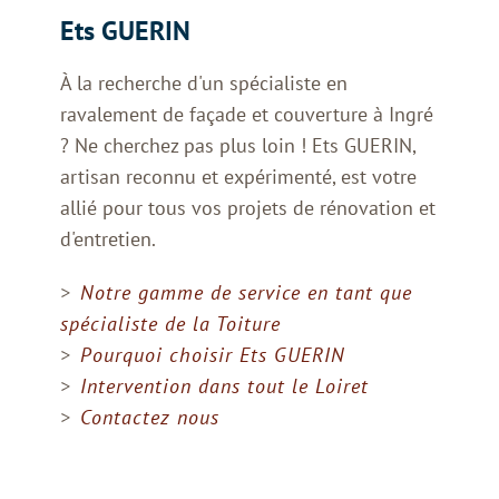
Ets GUERIN
Contact et devis gratuit
À la recherche d'un spécialiste en
ravalement de façade et couverture à Ingré
Ets GUERIN Orléans
, experts en
? Ne cherchez pas plus loin ! Ets GUERIN,
Ravalement Façade
,
Couverture
,
Démoussage Toiture
,
Ramonage
artisan reconnu et expérimenté, est votre
Cheminée
,
Pose & Réparation de
allié pour tous vos projets de rénovation et
Gouttières
... Faites confiance à des
d'entretien.
Artisans Couvreurs Qualifiés
pour la
qualité de leurs prestations et
bénéficiez d'un
devis gratuit
pour
Notre gamme de service en tant que
vos projets
spécialiste de la Toiture
Pourquoi choisir Ets GUERIN
Intervention dans tout le Loiret
Contactez nous